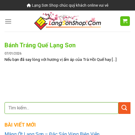
Skip
Lạng Sơn Shop chúc quý khách online vui vẻ
to
content
Bánh Tráng Quế Lạng Sơn
07/01/2026
Nếu bạn đã say lòng với hương vị ấm áp của Trà Hồi Quế hay [...]
BÀI VIẾT MỚI
Măng Ớt Lạng Sơn – Đặc Sản Vùng Biên Viễn