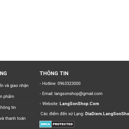
THÔNG TIN
ÀNG
- Hotline:
0963323000
ển và giao nhận
- Email:
langsonshop@gmail.com
sản phẩm
- Website:
LangSonShop.Com
hông tin
Các điểm đến xứ Lạng
:
DiaDiem.LangSonSh
và thanh toán