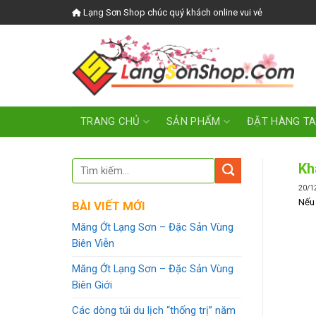
Skip
Lạng Sơn Shop chúc quý khách online vui vẻ
to
content
TRANG CHỦ
SẢN PHẨM
ĐẶT HÀNG T
Kh
20/1
Nếu 
BÀI VIẾT MỚI
Măng Ớt Lạng Sơn – Đặc Sản Vùng
Biên Viễn
Măng Ớt Lạng Sơn – Đặc Sản Vùng
Biên Giới
Các dòng túi du lịch “thống trị” năm