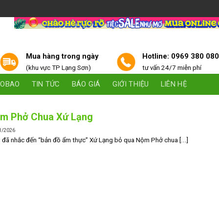
Mua hàng trong ngày
Hotline: 0969 380 08
(khu vực TP Lạng Sơn)
tư vấn 24/7 miễn phí
AOBAO
TIN TỨC
BÁO GIÁ
GIỚI THIỆU
LIÊN HỆ
m Phở Chua Xứ Lạng
1/2026
đã nhắc đến “bản đồ ẩm thực” Xứ Lạng bỏ qua Nộm Phở chua [...]