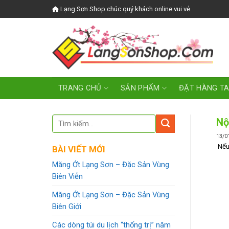
Skip
Lạng Sơn Shop chúc quý khách online vui vẻ
to
content
TRANG CHỦ
SẢN PHẨM
ĐẶT HÀNG T
Nộ
13/0
Nếu 
BÀI VIẾT MỚI
Măng Ớt Lạng Sơn – Đặc Sản Vùng
Biên Viễn
Măng Ớt Lạng Sơn – Đặc Sản Vùng
Biên Giới
Các dòng túi du lịch “thống trị” năm