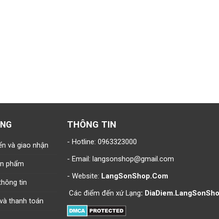
THÔNG TIN
ÀNG
- Hotline:
0963323000
ển và giao nhận
- Email:
langsonshop@gmail.com
sản phẩm
- Website:
LangSonShop.Com
hông tin
Các điểm đến xứ Lạng
:
DiaDiem.LangSonSh
và thanh toán