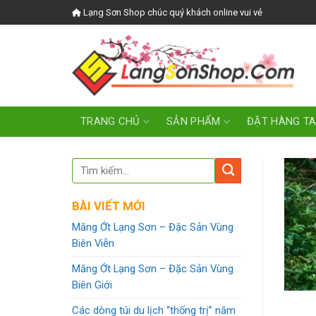
Skip
Lạng Sơn Shop chúc quý khách online vui vẻ
to
content
TRANG CHỦ
SẢN PHẨM
ĐẶT HÀNG T
BÀI VIẾT MỚI
Măng Ớt Lạng Sơn – Đặc Sản Vùng
Biên Viễn
Măng Ớt Lạng Sơn – Đặc Sản Vùng
Biên Giới
Các dòng túi du lịch “thống trị” năm