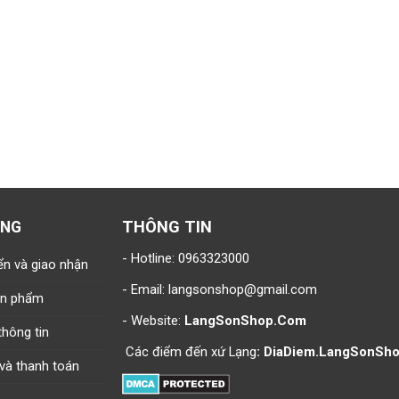
THÔNG TIN
ÀNG
- Hotline:
0963323000
ển và giao nhận
- Email:
langsonshop@gmail.com
sản phẩm
- Website:
LangSonShop.Com
hông tin
Các điểm đến xứ Lạng
:
DiaDiem.LangSonSh
và thanh toán