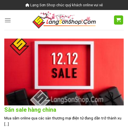
Skip
Lạng Sơn Shop chúc quý khách online vui vẻ
to
content
Săn sale hàng china
Mua sắm online qua các sàn thương mại điện tử đang dần trở thành xu
[...]