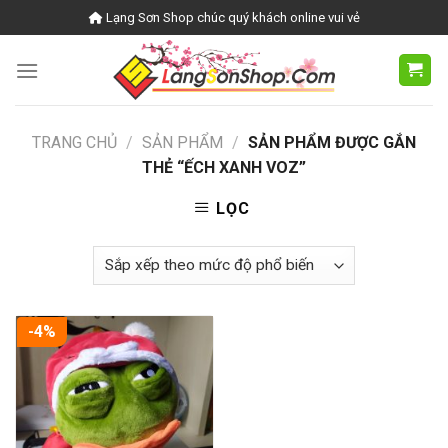
Skip
Lạng Sơn Shop chúc quý khách online vui vẻ
to
content
TRANG CHỦ
/
SẢN PHẨM
/
SẢN PHẨM ĐƯỢC GẮN
THẺ “ẾCH XANH VOZ”
LỌC
-4%