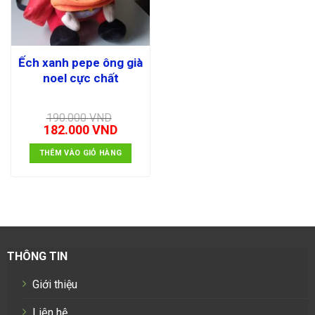
Ếch xanh pepe ông già
noel cực chất
190.000
VND
Giá
Giá
182.000
VND
gốc
hiện
là:
tại
THÊM VÀO GIỎ HÀNG
190.000 VND.
là:
182.000 VND.
THÔNG TIN
Giới thiệu
Liên hệ