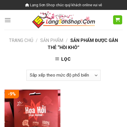
Skip
Lạng Sơn Shop chúc quý khách online vui vẻ
to
content
TRANG CHỦ
/
SẢN PHẨM
/
SẢN PHẨM ĐƯỢC GẮN
THẺ “HỒI KHÔ”
LỌC
-9%