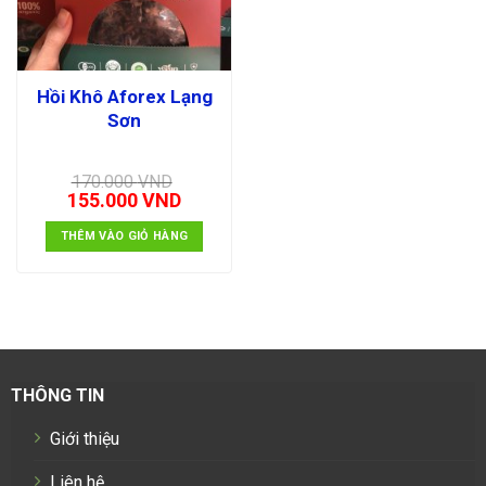
Hồi Khô Aforex Lạng
Sơn
170.000
VND
Giá
Giá
155.000
VND
gốc
hiện
là:
tại
THÊM VÀO GIỎ HÀNG
170.000 VND.
là:
155.000 VND.
THÔNG TIN
Giới thiệu
Liên hệ