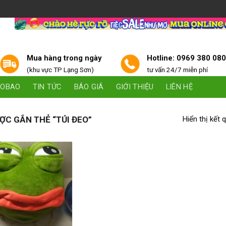
Mua hàng trong ngày
Hotline: 0969 380 08
(khu vực TP Lạng Sơn)
tư vấn 24/7 miễn phí
AOBAO
TIN TỨC
BÁO GIÁ
GIỚI THIỆU
LIÊN HỆ
C GẮN THẺ “TÚI ĐEO”
Hiển thị kết 