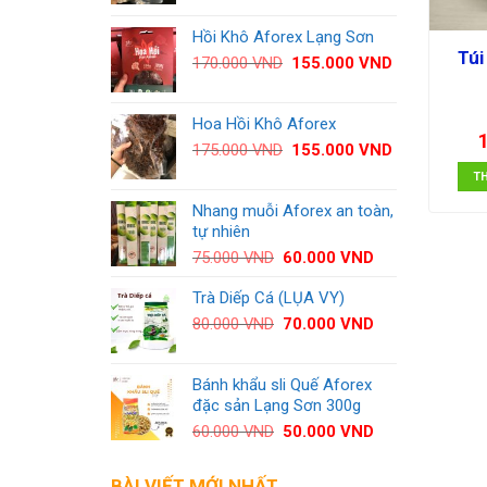
là:
tại
90.000 VND.
là:
Hồi Khô Aforex Lạng Sơn
Túi
80.000 VND.
Giá
Giá
170.000
VND
155.000
VND
gốc
hiện
là:
tại
Hoa Hồi Khô Aforex
170.000 VND.
là:
155.000 VND.
Giá
Giá
175.000
VND
155.000
VND
gốc
hiện
T
là:
tại
Nhang muỗi Aforex an toàn,
175.000 VND.
là:
tự nhiên
155.000 VND.
Giá
Giá
75.000
VND
60.000
VND
gốc
hiện
Trà Diếp Cá (LỤA VY)
là:
tại
75.000 VND.
là:
Giá
Giá
80.000
VND
70.000
VND
60.000 VND.
gốc
hiện
là:
tại
Bánh khẩu sli Quế Aforex
80.000 VND.
là:
đặc sản Lạng Sơn 300g
70.000 VND.
Giá
Giá
60.000
VND
50.000
VND
gốc
hiện
là:
tại
BÀI VIẾT MỚI NHẤT