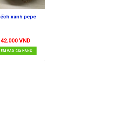
 ếch xanh pepe
142.000
VND
HÊM VÀO GIỎ HÀNG