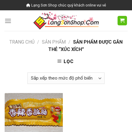
Skip
Lạng Sơn Shop chúc quý khách online vui vẻ
to
content
TRANG CHỦ
/
SẢN PHẨM
/
SẢN PHẨM ĐƯỢC GẮN
THẺ “XÚC XÍCH”
LỌC