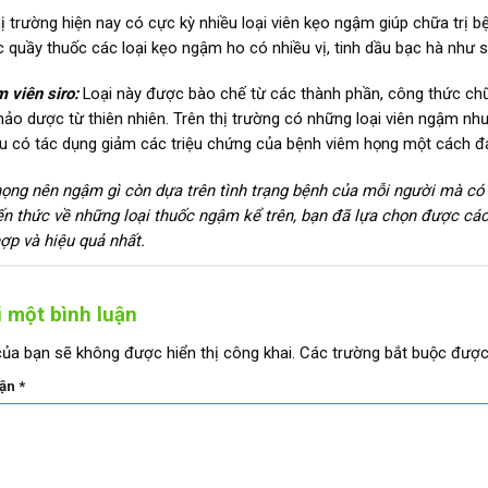
hị trường hiện nay có cực kỳ nhiều loại viên kẹo ngậm giúp chữa trị 
c quầy thuốc các loại kẹo ngậm ho có nhiều vị, tinh dầu bạc hà như s
 viên siro:
Loại này được bào chế từ các thành phần, công thức chữ
hảo dược từ thiên nhiên. Trên thị trường có những loại viên ngậm nh
u có tác dụng giảm các triệu chứng của bệnh viêm họng một cách đ
ọng nên ngậm gì còn dựa trên tình trạng bệnh của mỗi người mà có t
ến thức về những loại thuốc ngậm kể trên, bạn đã lựa chọn được cá
hợp và hiệu quả nhất.
i một bình luận
của bạn sẽ không được hiển thị công khai.
Các trường bắt buộc đượ
uận
*