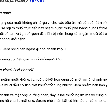
>>>MUA HÀNG:
TẠI ĐÂY
m muối
ụng của muối không chỉ là gia vị cho các bữa ăn mà còn có rất nhiề
 sẽ ngậm muối trực tiếp hay ngậm nước muối pha loãng cũng rất hiệ
ối sẽ tan và bạn sẽ quen dần. Khi bị viêm họng nên ngậm muối bất 
chóng khỏi bệnh.
m họng có thể ngậm muối để nhanh khỏi
 chanh tươi và muối
ì ngậm muối không, bạn có thể kết hợp cùng với một vài lát chanh m
và muối đều có tính diệt khuẩn tốt cũng như trị viêm nhiễm nên bạn 
hanh và mật ong, đường phèn, đây là bài thuốc ngậm mà vô cùng hiệ
ng hũ chanh, mật ong, đường phèn nên bất cứ khi nào bị viêm họng, 