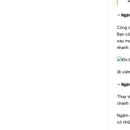
– Ngậ
Công d
Bạn có
sau mu
nhanh 
Bị viê
– Ngậm
Thay v
chanh 
Ngậm c
có nhữ