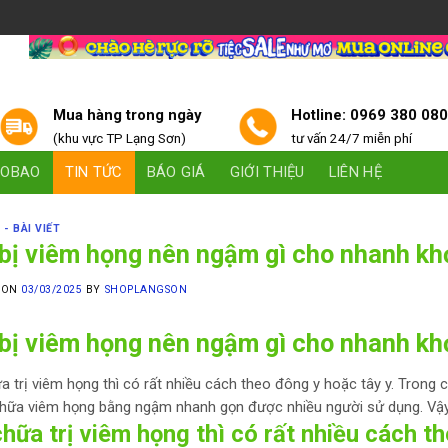
Mua hàng trong ngày
Hotline: 0969 380 08
(khu vực TP Lạng Sơn)
tư vấn 24/7 miễn phí
AOBAO
TIN TỨC
BÁO GIÁ
GIỚI THIỆU
LIÊN HỆ
 - BÀI VIẾT
 bị viêm họng nên ngậm gì cho nhanh kh
 ON
03/03/2025
BY
SHOPLANGSON
 bị viêm họng nên ngậm gì cho nhanh kh
a trị viêm họng thì có rất nhiều cách theo đông y hoặc tây y. Trong c
hữa viêm họng bằng ngậm nhanh gọn được nhiều người sử dụng. Vậy
hữa trị viêm họng thì có rất nhiều cách t