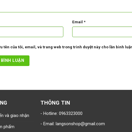
Email
*
u tên của tôi, email, và trang web trong trình duyệt này cho lần bình luận 
THÔNG TIN
ÀNG
- Hotline:
0963323000
ển và giao nhận
- Email:
langsonshop@gmail.com
sản phẩm