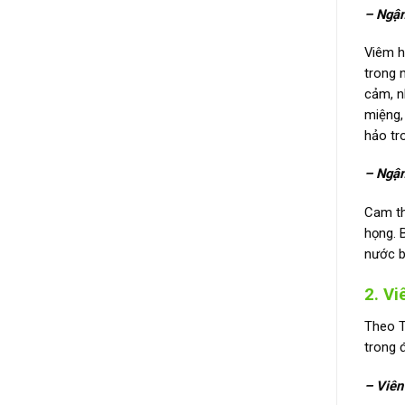
– Ngậ
Viêm h
trong 
cảm, n
miệng,
hảo tr
– Ngậ
Cam th
họng. 
nước b
2. V
Theo T
trong 
– Viên