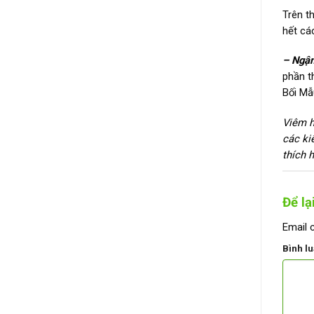
Trên t
hết cá
– Ngậm
phần t
Bối Mẫ
Viêm h
các ki
thích 
Để lạ
Email 
Bình l