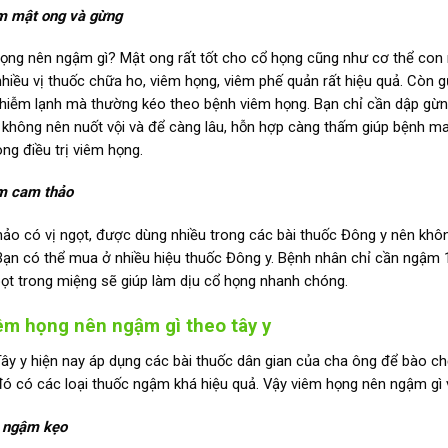
m mật ong và gừng
ọng nên ngậm gì?
Mật ong rất tốt cho cổ họng cũng như cơ thể con
nhiều vị thuốc chữa ho, viêm họng, viêm phế quản rất hiệu quả. Còn 
hiễm lạnh mà thường kéo theo bệnh viêm họng. Bạn chỉ cần dập gừng
 không nên nuốt vội và để càng lâu, hỗn hợp càng thấm giúp bệnh m
ong điều trị viêm họng.
m cam thảo
ảo có vị ngọt, được dùng nhiều trong các bài thuốc Đông y nên không
Bạn có thể mua ở nhiều hiệu thuốc Đông y. Bệnh nhân chỉ cần ngậm
ọt trong miệng sẽ giúp làm dịu cổ họng nhanh chóng.
iêm họng nên ngậm gì theo tây y
ây y hiện nay áp dụng các bài thuốc dân gian của cha ông để bào chế
đó có các loại thuốc ngậm khá hiệu quả. Vậy viêm họng nên ngậm gì
 ngậm kẹo