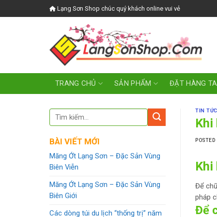
Skip
Lạng Sơn Shop chúc quý khách online vui vẻ
to
content
TRANG CHỦ
SẢN PHẨM
ĐẶT HÀNG T
TIN TỨC
Khi
BÀI VIẾT MỚI
POSTED
Măng Ớt Lạng Sơn – Đặc Sản Vùng
Khi
Biên Viễn
Măng Ớt Lạng Sơn – Đặc Sản Vùng
Để chữ
Biên Giới
pháp c
Để c
Các dòng túi du lịch “thống trị” năm