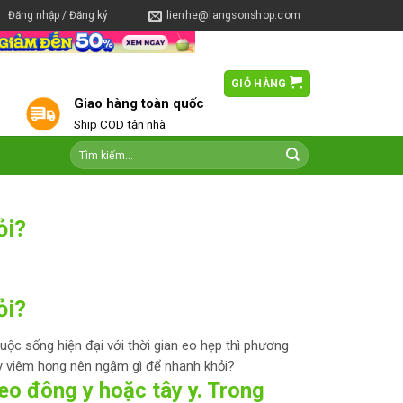
Đăng nhập / Đăng ký
lienhe@langsonshop.com
GIỎ HÀNG
0
Giao hàng toàn quốc
Ship COD tận nhà
ỏi?
ỏi?
uộc sống hiện đại với thời gian eo hẹp thì phương
 viêm họng nên ngậm gì để nhanh khỏi?
heo đông y hoặc tây y. Trong