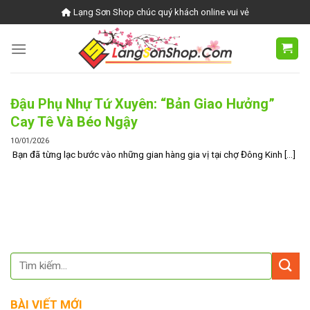
Skip
Lạng Sơn Shop chúc quý khách online vui vẻ
to
content
Đậu Phụ Nhự Tứ Xuyên: “Bản Giao Hưởng”
Cay Tê Và Béo Ngậy
10/01/2026
Bạn đã từng lạc bước vào những gian hàng gia vị tại chợ Đông Kinh [...]
BÀI VIẾT MỚI