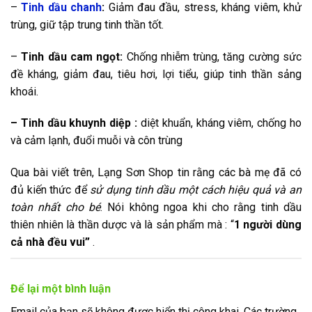
–
Tinh dầu chanh
:
Giảm đau đầu, stress, kháng viêm, khử
trùng, giữ tập trung tinh thần tốt.
–
Tinh dầu cam ngọt:
Chống nhiễm trùng, tăng cường sức
đề kháng, giảm đau, tiêu hơi, lợi tiểu, giúp tinh thần sảng
khoái.
– Tinh dầu khuynh diệp :
diệt khuẩn, kháng viêm, chống ho
và cảm lạnh, đuổi muỗi và côn trùng
Qua bài viết trên, Lạng Sơn Shop tin rằng các bà mẹ đã có
đủ kiến thức để
sử dụng tinh dầu một cách hiệu quả và an
toàn nhất cho bé
. Nói không ngoa khi cho rằng tinh dầu
thiên nhiên là thần dược và là sản phẩm mà : “
1 người dùng
cả nhà đều vui”
.
Để lại một bình luận
Email của bạn sẽ không được hiển thị công khai.
Các trường