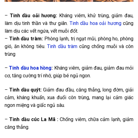
–
Tinh dầu oải hương:
Kháng viêm, khử trùng, giảm đau,
làm dịu tinh thần và thư giãn.
Tinh dầu hoa oải hương
cũng
làm dịu các vết ngứa, vết muỗi đốt.
–
Tinh dầu tràm:
Phòng lạnh, trị ngạt mũi, phòng ho, phòng
gió, ăn không tiêu.
Tinh dầu tràm
cũng chống muỗi và côn
trùng
–
Tinh dầu hoa hồng
:
Kháng viêm, giảm đau, giảm đau mỏi
cơ, tăng cường trí nhớ, giúp bé ngủ ngon.
–
Tinh dầu quýt:
Giảm đau đầu, căng thẳng, long đờm, giải
cảm, kháng khuẩn, xua đuổi côn trùng, mang lại cảm giác
ngon miệng và giấc ngủ sâu.
–
Tinh dầu cúc La Mã :
Chống viêm, chữa cảm lạnh, giảm
căng thẳng.