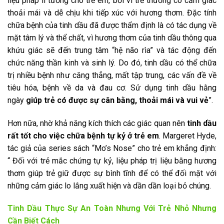
liệu pháp lí tưởng cho trẻ em, bởi vì trẻ thường có cảm giác
thoải mái và dễ chịu khi tiếp xúc với hương thơm. Đặc tính
chữa bệnh của tinh dầu đã được thẩm định là có tác dụng về
mặt tâm lý và thể chất, vì hương thơm của tinh dầu thông qua
khứu giác sẽ đến trung tâm “hệ não rìa” và tác động đến
chức năng thần kinh và sinh lý. Do đó, tinh dầu có thể chữa
trị nhiều bệnh như căng thẳng, mất tập trung, các vấn đề về
tiêu hóa, bệnh về da và đau cơ. Sử dụng tinh dầu hằng
ngày
giúp trẻ có được sự cân bằng, thoải mái và vui vẻ
”.
Hơn nữa, nhờ khả năng kích thích các giác quan nên
tinh dầu
rất tốt cho việc chữa bệnh tự kỷ ở trẻ em
. Margeret Hyde,
tác giả của series sách “Mo’s Nose” cho trẻ em khẳng định:
“ Đối với trẻ mắc chứng tự kỷ, liệu pháp trị liệu bằng hương
thơm giúp trẻ giữ được sự bình tĩnh để có thể đối mặt với
những cảm giác lo lắng xuất hiện và dần dần loại bỏ chúng.
Tinh Dầu Thực Sự An Toàn Nhưng Với Trẻ Nhỏ Nhưng
Cần Biết Cách