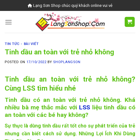
Skip
Lạng Sơn Shop chúc quý khách online vui vẻ
to
content
TIN TỨC - BÀI VIẾT
Tinh dầu an toàn với trẻ nhỏ không
POSTED ON
17/10/2022
BY
SHOPLANGSON
Tinh dầu an toàn với trẻ nhỏ không?
Cùng LSS tìm hiểu nhé
Tinh dầu có an toàn với trẻ nhỏ không. Khá
nhiều bà mẹ thắc mắc với
LSS
liệu tinh dầu có
an toàn với các bé hay không?
Sự thực là dùng tinh dầu rất tốt cho sự phát triển của trẻ
nhưng cần biết cách sử dụng. Những Lợi Ích Khi Dùng