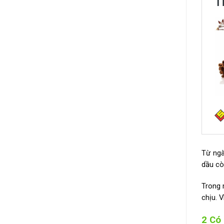
Từ ngà
dầu c
Trong 
chịu. 
2 Có