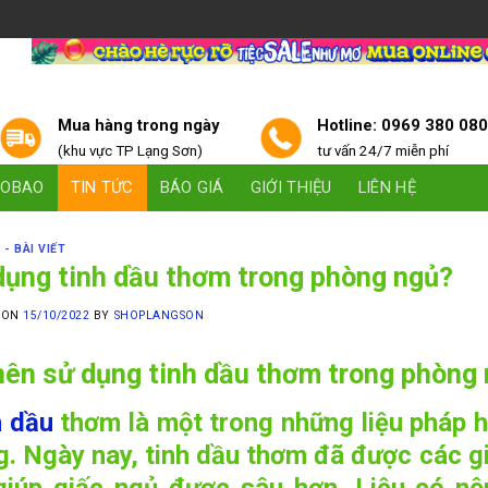
Mua hàng trong ngày
Hotline: 0969 380 08
(khu vực TP Lạng Sơn)
tư vấn 24/7 miễn phí
AOBAO
TIN TỨC
BÁO GIÁ
GIỚI THIỆU
LIÊN HỆ
 - BÀI VIẾT
dụng tinh dầu thơm trong phòng ngủ?
 ON
15/10/2022
BY
SHOPLANGSON
nên sử dụng tinh dầu thơm trong phòng
h dầu
thơm là một trong những liệu pháp 
g. Ngày nay, tinh dầu thơm đã được các g
giúp giấc ngủ được sâu hơn. Liệu có nê