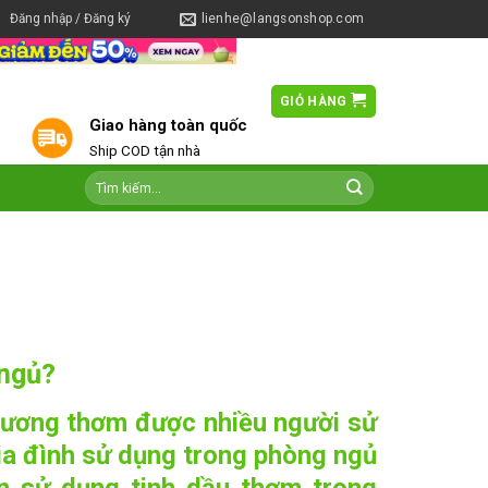
Đăng nhập / Đăng ký
lienhe@langsonshop.com
GIỎ HÀNG
0
Giao hàng toàn quốc
Ship COD tận nhà
 ngủ?
hương thơm được nhiều người sử
ia đình sử dụng trong phòng ngủ
n sử dụng tinh dầu thơm trong