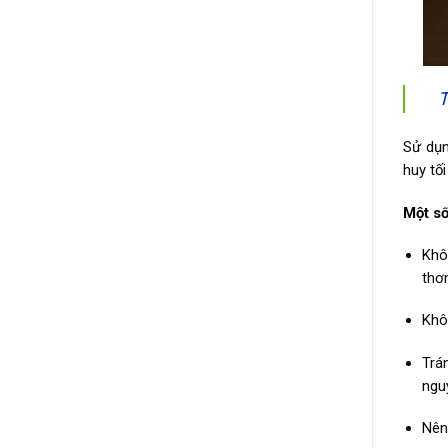
T
Sử dụn
huy tố
Một số
Khô
thơ
Khô
Trá
ngu
Nên