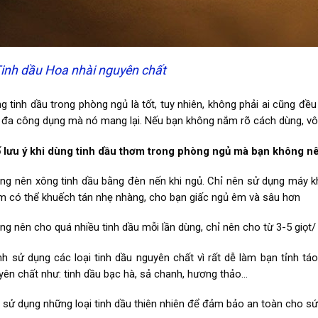
inh dầu Hoa nhài nguyên chất
g tinh dầu trong phòng ngủ là tốt, tuy nhiên, không phải ai cũng đ
i đa công dụng mà nó mang lại. Nếu bạn không nắm rõ cách dùng, vô
 lưu ý khi dùng tinh dầu thơm trong phòng ngủ mà bạn không nê
ng nên xông tinh dầu bằng đèn nến khi ngủ. Chỉ nên sử dụng máy k
m có thể khuếch tán nhẹ nhàng, cho bạn giấc ngủ êm và sâu hơn
ng nên cho quá nhiều tinh dầu mỗi lần dùng, chỉ nên cho từ 3-5 giọt/ 
nh sử dụng các loại tinh dầu nguyên chất vì rất dễ làm bạn tỉnh tá
yên chất như: tinh dầu bạc hà, sả chanh, hương thảo…
 sử dụng những loại tinh dầu thiên nhiên để đảm bảo an toàn cho sứ