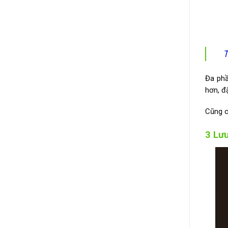
T
Đa phầ
hơn, đ
Cũng c
3 Lưu