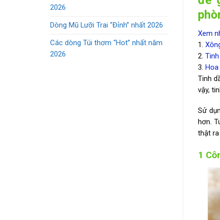
2026
phò
Dòng Mũ Lưỡi Trai “Đỉnh” nhất 2026
Xem n
Các dòng Túi thơm “Hot” nhất năm
1.
Xông
2026
2.
Tinh
3.
Hoa 
Tinh d
vậy, t
Sử dụn
hơn. T
thật r
1 Cô