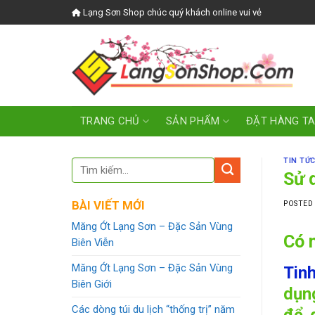
Skip
Lạng Sơn Shop chúc quý khách online vui vẻ
to
content
TRANG CHỦ
SẢN PHẨM
ĐẶT HÀNG T
TIN TỨC
Sử 
BÀI VIẾT MỚI
POSTED
Măng Ớt Lạng Sơn – Đặc Sản Vùng
Có 
Biên Viễn
Măng Ớt Lạng Sơn – Đặc Sản Vùng
Tin
Biên Giới
dụn
Các dòng túi du lịch “thống trị” năm
để 